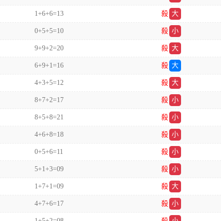
双
1+6+6=13
殺
大
双
0+5+5=10
殺
小
单
9+9+2=20
殺
大
单
6+9+1=16
殺
大
双
4+3+5=12
殺
大
双
8+7+2=17
殺
小
单
8+5+8=21
殺
小
双
4+6+8=18
殺
小
单
0+5+6=11
殺
小
双
5+1+3=09
殺
小
双
1+7+1=09
殺
大
单
4+7+6=17
殺
小
单
1+5+2=08
殺
小