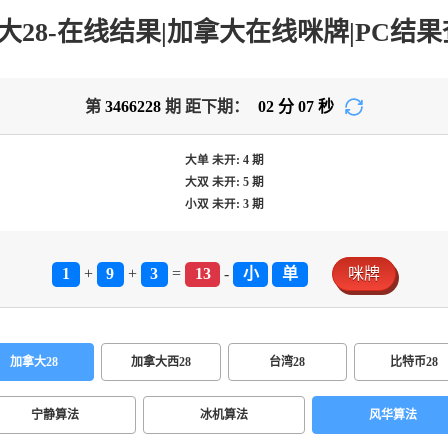
第
3466228
期 距下期：
02
分
07
秒
大单
未开:
4
期
大双
未开:
5
期
小双
未开:
3
期
1
+
9
+
3
=
13
-
小
单
咪牌
加拿大28
加拿大西28
台湾28
比特币28
宁静算法
冰机算法
风华算法