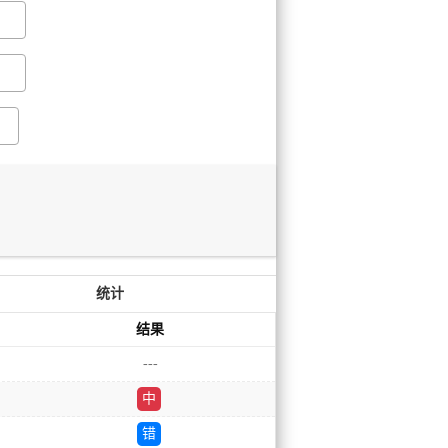
统计
结果
---
中
错