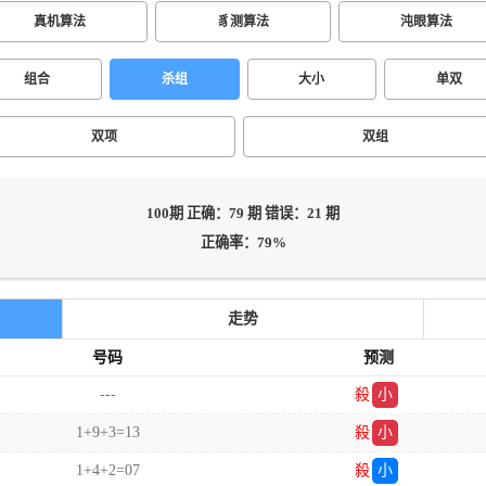
真机算法
豸测算法
沌眼算法
组合
杀组
大小
单双
双项
双组
100期 正确：79 期 错误：21 期
正确率：79%
走势
号码
预测
---
殺
小
单
1+9+3=13
殺
小
双
1+4+2=07
殺
小