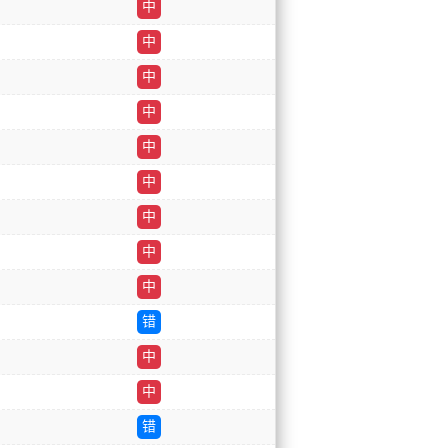
中
中
中
中
中
中
中
中
中
错
中
中
错