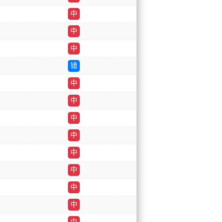
中
中
中
错
中
中
中
中
中
中
中
中
中