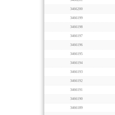
3466200
3466199
3466198
3466197
3466196
3466195
3466194
3466193
3466192
3466191
3466190
3466189