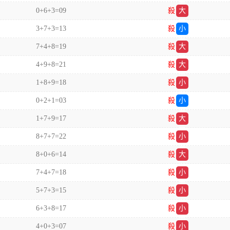
双
0+6+3=09
殺
大
双
3+7+3=13
殺
小
单
7+4+8=19
殺
大
双
4+9+8=21
殺
大
双
1+8+9=18
殺
小
单
0+2+1=03
殺
小
单
1+7+9=17
殺
大
双
8+7+7=22
殺
小
单
8+0+6=14
殺
大
单
7+4+7=18
殺
小
双
5+7+3=15
殺
小
单
6+3+8=17
殺
小
双
4+0+3=07
殺
小