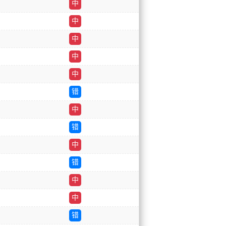
中
中
中
中
中
错
中
错
中
错
中
中
错