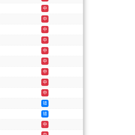
中
中
中
中
中
中
中
中
中
错
错
中
中