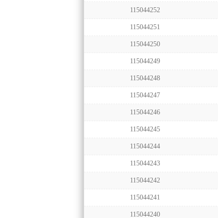
115044252
115044251
115044250
115044249
115044248
115044247
115044246
115044245
115044244
115044243
115044242
115044241
115044240