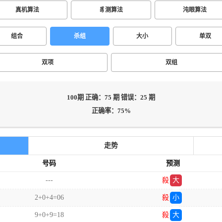
真机算法
豸测算法
沌眼算法
组合
杀组
大小
单双
双项
双组
100期 正确：75 期 错误：25 期
正确率：75%
走势
号码
预测
---
殺
大
双
2+0+4=06
殺
小
双
9+0+9=18
殺
大