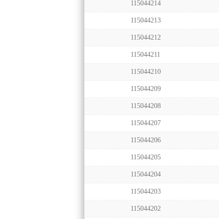
115044214
115044213
115044212
115044211
115044210
115044209
115044208
115044207
115044206
115044205
115044204
115044203
115044202