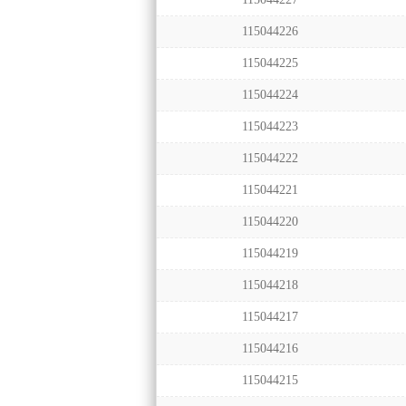
115044226
115044225
115044224
115044223
115044222
115044221
115044220
115044219
115044218
115044217
115044216
115044215