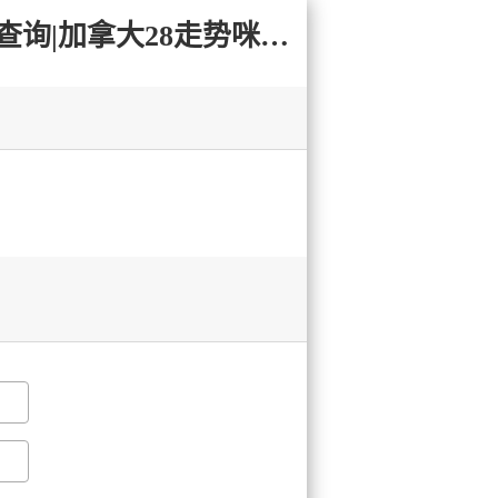
易记网址 -- G28.cc 加拿大28-在线结果|加拿大在线咪牌|PC结果查询|加拿大28走势咪牌|加拿大PC结果_极致火热优质的免费预测网站!