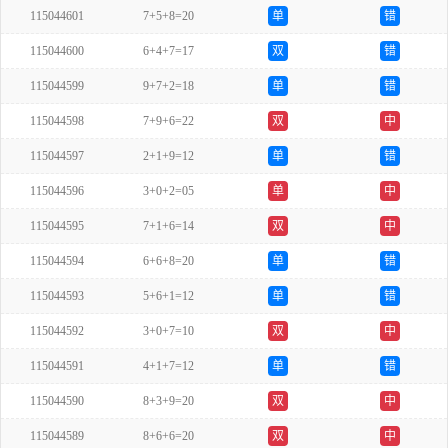
115044601
7+5+8=20
单
错
115044600
6+4+7=17
双
错
115044599
9+7+2=18
单
错
115044598
7+9+6=22
双
中
115044597
2+1+9=12
单
错
115044596
3+0+2=05
单
中
115044595
7+1+6=14
双
中
115044594
6+6+8=20
单
错
115044593
5+6+1=12
单
错
115044592
3+0+7=10
双
中
115044591
4+1+7=12
单
错
115044590
8+3+9=20
双
中
115044589
8+6+6=20
双
中