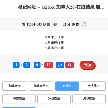
易记网址 -- G28.cc 加拿大28-在线结果|加拿大在线咪牌|PC结果查询|加拿大28走势咪牌|加拿大PC结果_极致火热优质的免费预测网站!
第
115044603
期 距下期：
02
分
16
秒
大单
未开:
3
期
大双
未开:
1
期
小单
未开:
7
期
1
2
9
12
小
双
咪牌
+
+
=
-
加拿大28
加拿大西28
台湾28
比特币28
宁静算法
冰机算法
风华算法