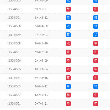
115044563
8+1+0=09
双
错
115044562
9+7+5=21
单
中
115044561
8+1+3=12
单
错
115044560
5+0+4=09
双
错
115044559
1+1+1=03
双
错
115044558
9+6+1=16
双
中
115044557
9+4+7=20
双
中
115044556
2+1+6=09
单
中
115044555
0+1+3=04
双
中
115044554
9+1+8=18
双
中
115044553
0+6+6=12
单
错
115044552
6+2+5=13
单
中
115044551
5+7+9=21
单
中