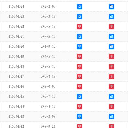
115044524
3+2+2=07
双
错
115044523
5+5+3=13
双
错
115044522
3+5+5=13
单
中
115044521
5+7+5=17
双
错
115044520
2+1+9=12
单
错
115044519
8+4+5=17
单
中
115044518
2+8+5=15
单
中
115044517
0+5+8=13
单
中
115044516
2+3+0=05
单
中
115044515
7+5+7=19
双
错
115044514
8+7+4=19
单
中
115044513
5+0+3=08
单
错
115044512
9+3+9=21
单
中