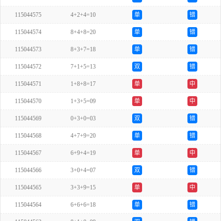
115044575
4+2+4=10
单
错
115044574
8+4+8=20
单
错
115044573
8+3+7=18
单
错
115044572
7+1+5=13
双
错
115044571
1+8+8=17
单
中
115044570
1+3+5=09
单
中
115044569
0+3+0=03
双
错
115044568
4+7+9=20
单
错
115044567
6+9+4=19
单
中
115044566
3+0+4=07
双
错
115044565
3+3+9=15
单
中
115044564
6+6+6=18
单
错