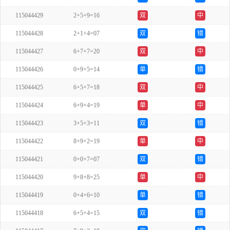
115044429
2+5+9=16
双
中
115044428
2+1+4=07
双
错
115044427
6+7+7=20
双
中
115044426
0+9+5=14
单
错
115044425
6+5+7=18
双
中
115044424
6+9+4=19
单
中
115044423
3+5+3=11
双
错
115044422
8+9+2=19
单
中
115044421
0+0+7=07
双
错
115044420
9+8+8=25
单
中
115044419
0+4+6=10
单
错
115044418
6+5+4=15
双
错