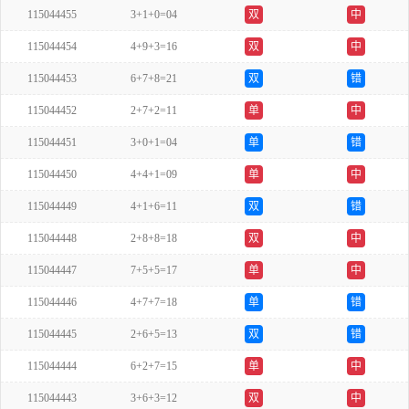
115044455
3+1+0=04
双
中
115044454
4+9+3=16
双
中
115044453
6+7+8=21
双
错
115044452
2+7+2=11
单
中
115044451
3+0+1=04
单
错
115044450
4+4+1=09
单
中
115044449
4+1+6=11
双
错
115044448
2+8+8=18
双
中
115044447
7+5+5=17
单
中
115044446
4+7+7=18
单
错
115044445
2+6+5=13
双
错
115044444
6+2+7=15
单
中
115044443
3+6+3=12
双
中