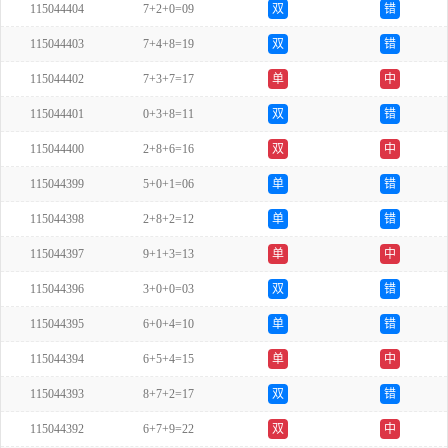
115044404
7+2+0=09
双
错
115044403
7+4+8=19
双
错
115044402
7+3+7=17
单
中
115044401
0+3+8=11
双
错
115044400
2+8+6=16
双
中
115044399
5+0+1=06
单
错
115044398
2+8+2=12
单
错
115044397
9+1+3=13
单
中
115044396
3+0+0=03
双
错
115044395
6+0+4=10
单
错
115044394
6+5+4=15
单
中
115044393
8+7+2=17
双
错
115044392
6+7+9=22
双
中