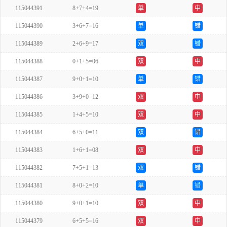
115044391
8+7+4=19
单
中
115044390
3+6+7=16
单
错
115044389
2+6+9=17
双
错
115044388
0+1+5=06
双
中
115044387
9+0+1=10
单
错
115044386
3+9+0=12
双
中
115044385
1+4+5=10
双
中
115044384
6+5+0=11
双
错
115044383
1+6+1=08
双
中
115044382
7+5+1=13
双
错
115044381
8+0+2=10
单
错
115044380
9+0+1=10
双
中
115044379
6+5+5=16
双
中